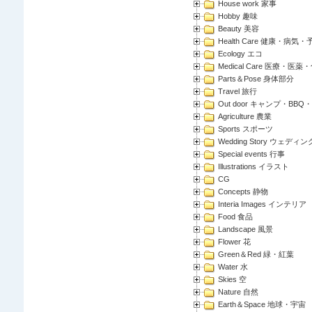
House work 家事
Hobby 趣味
Beauty 美容
Health Care 健康・病気・
Ecology エコ
Medical Care 医療・医薬
Parts＆Pose 身体部分
Travel 旅行
Out door キャンプ・BBQ
Agriculture 農業
Sports スポーツ
Wedding Story ウェディン
Special events 行事
Illustrations イラスト
CG
Concepts 静物
Interia Images インテリア
Food 食品
Landscape 風景
Flower 花
Green＆Red 緑・紅葉
Water 水
Skies 空
Nature 自然
Earth＆Space 地球・宇宙