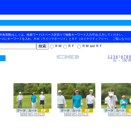
(半角英数)もしくは、検索ワード(スペース区切りで複数キーワード入力可)を入力してください。
ースにキーワードを入れ、ＲＭ（ライツマネージド）とＲＦ（ロイヤリティフリー）、ご覧になりた
ＲＭ
ＲＦ
ＲＭ and ＲＦ
1
2
3
4
5
6
7
8
9
81 ～ 100 件
MBF005-019129
MBF005-019131
MBF005-01912