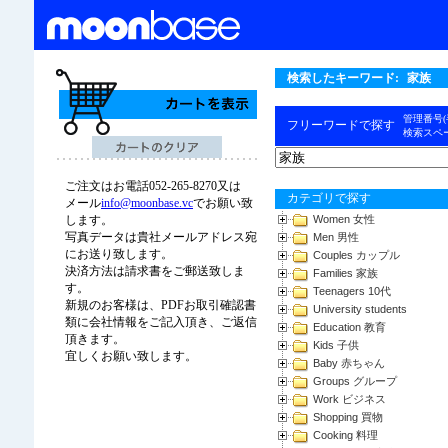
検索したキーワード:
家族
管理番号
フリーワードで探す
検索スペ
ご注文はお電話052-265-8270又は
カテゴリで探す
メール
info@moonbase.vc
でお願い致
Women 女性
します。
写真データは貴社メールアドレス宛
Men 男性
にお送り致します。
Couples カップル
決済方法は請求書をご郵送致しま
Families 家族
す。
Teenagers 10代
新規のお客様は、PDFお取引確認書
University students
類に会社情報をご記入頂き、ご返信
Education 教育
頂きます。
Kids 子供
宜しくお願い致します。
Baby 赤ちゃん
Groups グループ
Work ビジネス
Shopping 買物
Cooking 料理