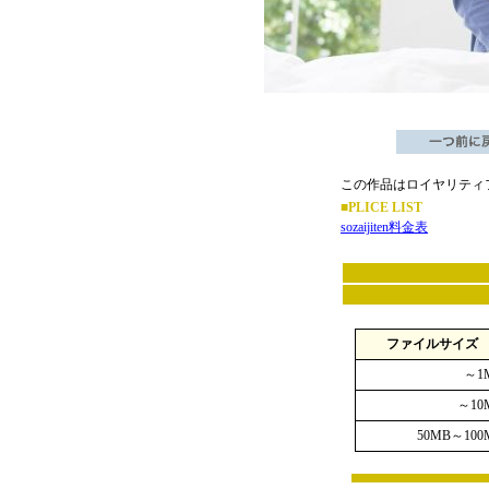
この作品はロイヤリティ
■PLICE LIST
sozaijiten料金表
ファイルサイズ
～1
～10
50MB～100