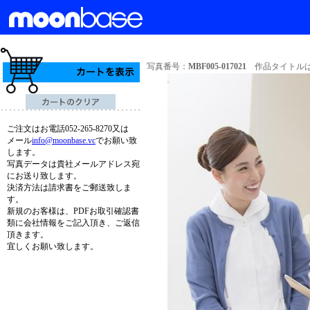
写真番号：
MBF005-017021
作品タイトルは
ご注文はお電話052-265-8270又は
メール
info@moonbase.vc
でお願い致
します。
写真データは貴社メールアドレス宛
にお送り致します。
決済方法は請求書をご郵送致しま
す。
新規のお客様は、PDFお取引確認書
類に会社情報をご記入頂き、ご返信
頂きます。
宜しくお願い致します。