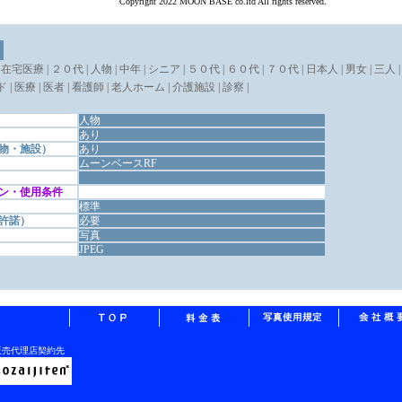
Copyright 2022 MOON BASE co.ltd All rights reserved.
 在宅医療 | ２０代 | 人物 | 中年 | シニア | ５０代 | ６０代 | ７０代 | 日本人 | 男女 | 三人 |
 | 医療 | 医者 | 看護師 | 老人ホーム | 介護施設 | 診察 |
人物
あり
物・施設）
あり
ムーンベースRF
ン・使用条件
標準
許諾）
必要
写真
JPEG
販売代理店契約先