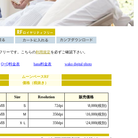
フリーです。こちらの
利用規定
を必ずご確認下さい。
Q×Q料金表
hana料金表
wako digital photo
ムーンベースRF
価格（税抜き）
Size
Resolution
販売価格
MB
Ｓ
72dpi
\8,000(税別)
MB
Ｍ
350dpi
\16,000(税別)
MB
ＸＬ
350dpi
\24,000(税別)