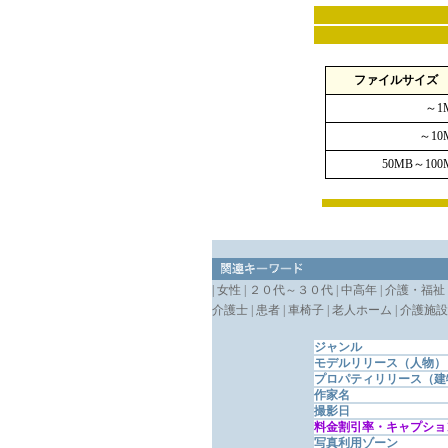
ファイルサイズ
～1
～10
50MB～100
| 女性 | ２０代～３０代 | 中高年 | 介護・福祉 | 人
介護士 | 患者 | 車椅子 | 老人ホーム | 介護施設 
ジャンル
モデルリリース（人物）
プロパティリリース（建
作家名
撮影日
料金割引率・キャプショ
写真利用ゾーン