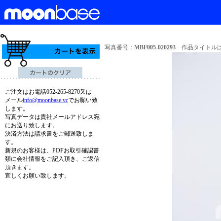
写真番号：
MBF005-020293
作品タイトルは
ご注文はお電話052-265-8270又は
メール
info@moonbase.vc
でお願い致
します。
写真データは貴社メールアドレス宛
にお送り致します。
決済方法は請求書をご郵送致しま
す。
新規のお客様は、PDFお取引確認書
類に会社情報をご記入頂き、ご返信
頂きます。
宜しくお願い致します。