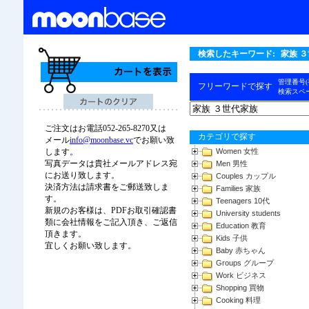
検索したキーワード:
家族 
管理番号
フリーワードで探す
検索スペ
ご注文はお電話052-265-8270又は
カテゴリで探す
メール
info@moonbase.vc
でお願い致
Women 女性
します。
写真データは貴社メールアドレス宛
Men 男性
にお送り致します。
Couples カップル
決済方法は請求書をご郵送致しま
Families 家族
す。
Teenagers 10代
新規のお客様は、PDFお取引確認書
University students
類に会社情報をご記入頂き、ご返信
Education 教育
頂きます。
Kids 子供
宜しくお願い致します。
Baby 赤ちゃん
Groups グループ
Work ビジネス
Shopping 買物
Cooking 料理