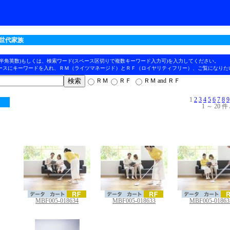
３世代家族
(半角英数)もしくは、検索ワード(スペース区切りで複数キーワード入力可)を入力してください。
ースにキーワードを入れ、ＲＭ（ライツマネージド）とＲＦ（ロイヤリティフリー）、ご覧になりた
ＲＭ
ＲＦ
ＲＭ and ＲＦ
1
2
3
4
5
6
7
8
9
1 ～ 20 件 
MBF005-018634
MBF005-018633
MBF005-01863