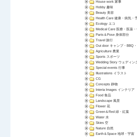
House work 家事
Hobby 趣味
Beauty 美容
Health Care 健康・病気・
Ecology エコ
Medical Care 医療・医薬
Parts＆Pose 身体部分
Travel 旅行
Out door キャンプ・BBQ
Agriculture 農業
Sports スポーツ
Wedding Story ウェディン
Special events 行事
Illustrations イラスト
CG
Concepts 静物
Interia Images インテリア
Food 食品
Landscape 風景
Flower 花
Green＆Red 緑・紅葉
Water 水
Skies 空
Nature 自然
Earth＆Space 地球・宇宙