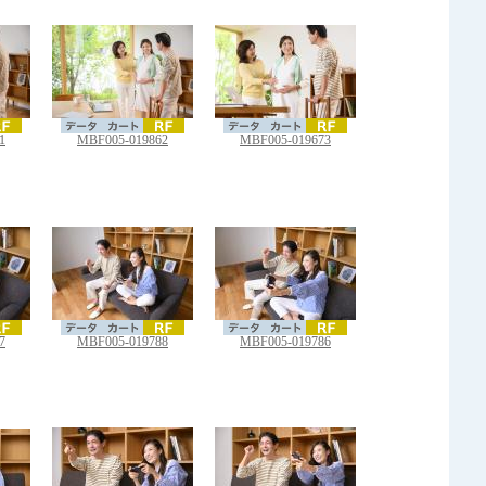
1
MBF005-019862
MBF005-019673
7
MBF005-019788
MBF005-019786