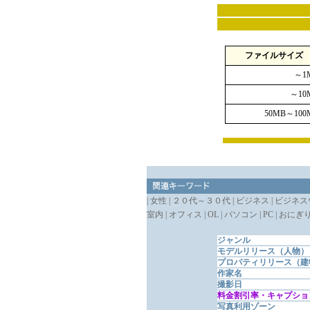
ファイルサイズ
～1
～10
50MB～100
| 女性 | ２０代～３０代 | ビジネス | ビジネスウーマ
室内 | オフィス | OL | パソコン | PC | おにぎり
ジャンル
モデルリリース（人物）
プロパティリリース（建
作家名
撮影日
料金割引率・キャプショ
写真利用ゾーン