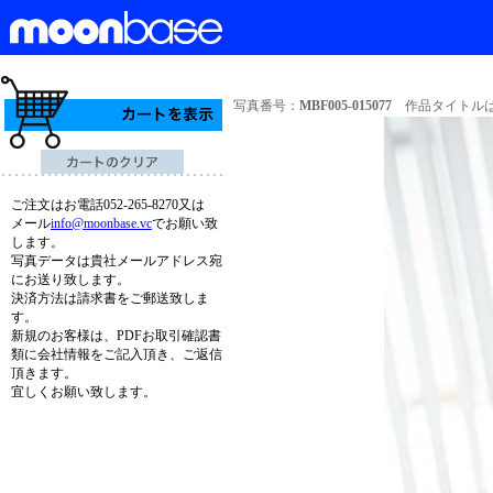
写真番号：
MBF005-015077
作品タイトルは
ご注文はお電話052-265-8270又は
メール
info@moonbase.vc
でお願い致
します。
写真データは貴社メールアドレス宛
にお送り致します。
決済方法は請求書をご郵送致しま
す。
新規のお客様は、PDFお取引確認書
類に会社情報をご記入頂き、ご返信
頂きます。
宜しくお願い致します。