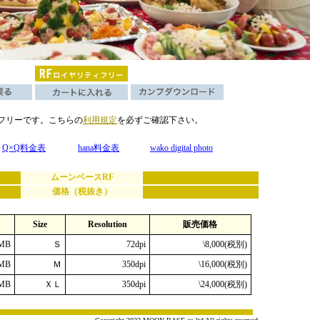
フリーです。こちらの
利用規定
を必ずご確認下さい。
Q×Q料金表
hana料金表
wako digital photo
ムーンベースRF
価格（税抜き）
Size
Resolution
販売価格
MB
Ｓ
72dpi
\8,000(税別)
MB
Ｍ
350dpi
\16,000(税別)
MB
ＸＬ
350dpi
\24,000(税別)