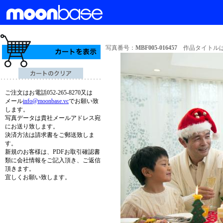
写真番号：
MBF005-016457
作品タイトルは
ご注文はお電話052-265-8270又は
メール
info@moonbase.vc
でお願い致
します。
写真データは貴社メールアドレス宛
にお送り致します。
決済方法は請求書をご郵送致しま
す。
新規のお客様は、PDFお取引確認書
類に会社情報をご記入頂き、ご返信
頂きます。
宜しくお願い致します。