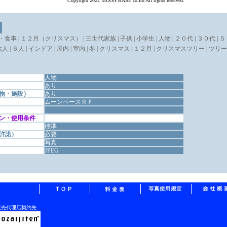
Copyright 2022 MOON BASE co.ltd All rights reserved.
・食事 | １２月（クリスマス） | 三世代家族 | 子供 | 小学生 | 人物 | ２０代 | ３０代 | 
 六人 | ６人 | インドア | 屋内 | 室内 | 冬 | クリスマス | １２月 | クリスマスツリー | ツリー 
人物
あり
物・施設）
あり
ムーンベースＲＦ
ン・使用条件
標準
許諾）
必要
写真
JPEG
販売代理店契約先