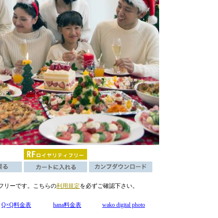
フリーです。こちらの
利用規定
を必ずご確認下さい。
Q×Q料金表
hana料金表
wako digital photo