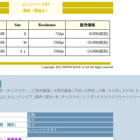
ムーンベースRF
価格（税抜き）
Size
Resolution
販売価格
MB
Ｓ
72dpi
\8,000(税別)
MB
Ｍ
350dpi
\16,000(税別)
MB
ＸＬ
350dpi
\24,000(税別)
Copyright 2022 MOON BASE co.ltd All rights reserved.
月（クリスマス） | 三世代家族 | ３世代家族 | 子供 | 小学生 | 人物 | ２０代 | ３０代 | 
 六人 | ６人 | インドア | 屋内 | 室内 | 冬 | クリスマス | １２月 | クリスマスツリー | ツリー 
人物
あり
物・施設）
あり
ムーンベースＲＦ
ン・使用条件