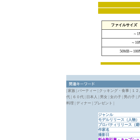
ファイルサイズ
～1
～10
50MB～100
| 家族 | パーティー | クッキング・食事 | １２
代 | ６０代 | 日本人 | 男女 | 女の子 | 男の子 |
料理 | ディナー | プレゼント |
ジャンル
モデルリリース（人物）
プロパティリリース（建
作家名
撮影日
料金割引率・キャプショ