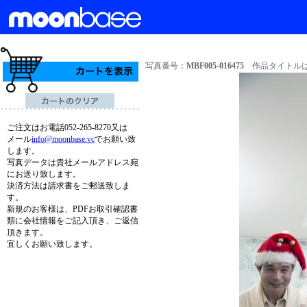
写真番号：
MBF005-016475
作品タイトルは
ご注文はお電話052-265-8270又は
メール
info@moonbase.vc
でお願い致
します。
写真データは貴社メールアドレス宛
にお送り致します。
決済方法は請求書をご郵送致しま
す。
新規のお客様は、PDFお取引確認書
類に会社情報をご記入頂き、ご返信
頂きます。
宜しくお願い致します。