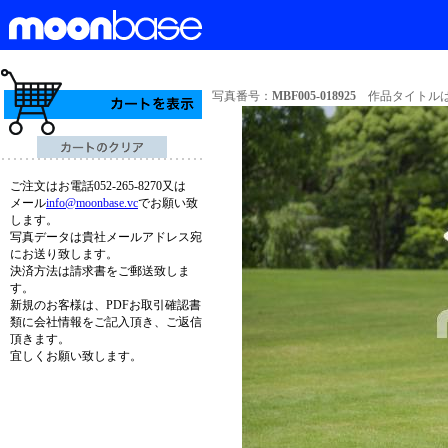
写真番号：
MBF005-018925
作品タイトルは
ご注文はお電話052-265-8270又は
メール
info@moonbase.vc
でお願い致
します。
写真データは貴社メールアドレス宛
にお送り致します。
決済方法は請求書をご郵送致しま
す。
新規のお客様は、PDFお取引確認書
類に会社情報をご記入頂き、ご返信
頂きます。
宜しくお願い致します。