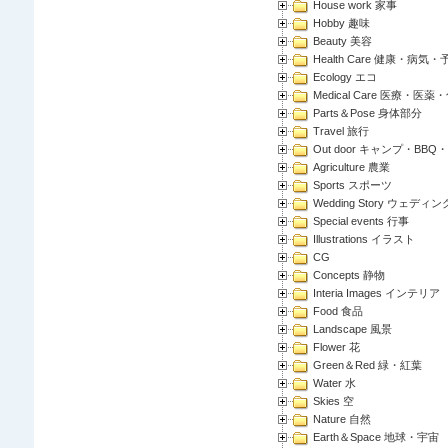
House work 家事
Hobby 趣味
Beauty 美容
Health Care 健康・病気・
Ecology エコ
Medical Care 医療・医薬
Parts＆Pose 身体部分
Travel 旅行
Out door キャンプ・BBQ
Agriculture 農業
Sports スポーツ
Wedding Story ウェディン
Special events 行事
Illustrations イラスト
CG
Concepts 静物
Interia Images インテリア
Food 食品
Landscape 風景
Flower 花
Green＆Red 緑・紅葉
Water 水
Skies 空
Nature 自然
Earth＆Space 地球・宇宙