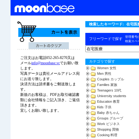
検索したキーワード:
在宅医
管理番号
フリーワードで探す
検索スペ
ご注文はお電話052-265-8270又は
カテゴリで探す
メール
info@moonbase.vc
でお願い致
Women 女性
します。
写真データは貴社メールアドレス宛
Men 男性
にお送り致します。
Couples カップル
決済方法は請求書をご郵送致しま
Families 家族
す。
Teenagers 10代
新規のお客様は、PDFお取引確認書
University students
類に会社情報をご記入頂き、ご返信
Education 教育
頂きます。
Kids 子供
宜しくお願い致します。
Baby 赤ちゃん
Groups グループ
Work ビジネス
Shopping 買物
Cooking 料理