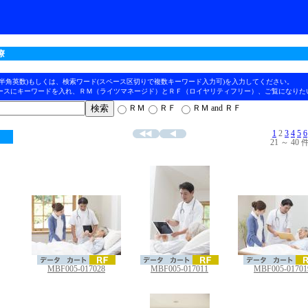
療
(半角英数)もしくは、検索ワード(スペース区切りで複数キーワード入力可)を入力してください。
ースにキーワードを入れ、ＲＭ（ライツマネージド）とＲＦ（ロイヤリティフリー）、ご覧になりた
ＲＭ
ＲＦ
ＲＭ and ＲＦ
1
2
3
4
5
6
21 ～ 40 件
MBF005-017028
MBF005-017011
MBF005-01701